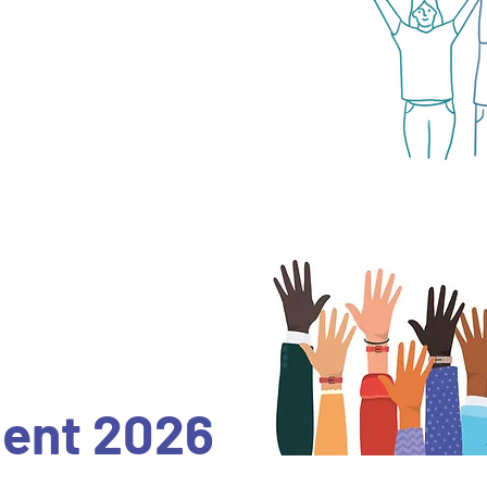
 en pair-aidance.
ent 2026