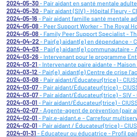
2024-05-30
- Pair aidant en santé mentale adulte
2024-05-30
- Pair aidant (SIV) -
Hôpital Fleury -
C
2024-05-16
- Pair aidant famille santé mentale a
2024-05-08
- Peer Support Worker - The Royal H
2024-05-08
- Family Peer Support Specialist - T
2024-04-22
- Pair(e) aidant(e) en dépendance -
2024-04-03
- Pair(e) aidant(e) communautaire 
2024-03-26
- Intervenant pour le programme Ent
2024-03-21
- Intervenante paire aidante - Maison 
2024-03-12
- Pair(e) aidant(e) Centre de crise l'
2024-03-08
- Pair aidant/Éducateur(trice) - CI
2024-03-07
- Pair aidant/Éducateur(trice) - CIUS
2024-03-07
- Pair aidant/Éducateur(trice) - SIV 
2024-03-01
- Pair aidant/Éducateur(trice) - CIUSS
2024-02-07
- Agente-agent de prévention (pair a
2024-02-01
- Pair.e-aidant.e – Carrefour multise
2024-02-01
- Pair aidant / Éducateur(trice) - CIU
2024-01-31
- Éducateur ou éducatrice - Profil pai