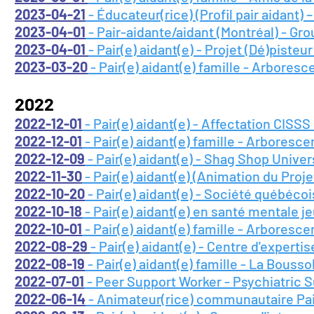
2023-04-21
- Éducateur(rice) (Profil pair aidant)
2023-04-01
- Pair-aidante/aidant (Montréal) - Gro
2023-04-01
- Pair(e) aidant(e) - Projet (Dé)pisteu
2023-03-20
- Pair(e) aidant(e) famille - Arbores
2022
2022-12-01
- Pair(e) aidant(e) - Affectation CISSS
2022-12-01
- Pair(e) aidant(e) famille - Arboresc
2022-12-09
- Pair(e) aidant(e) - Shag Shop Univer
2022-11-30
- Pair(e) aidant(e) (Animation du Proj
2022-10-20
- Pair(e) aidant(e) - Société québéco
2022-10-18
- Pair(e) aidant(e) en santé mentale j
2022-10-01
- Pair(e) aidant(e) famille - Arbore
2022-08-29
- Pair(e) aidant(e) - Centre d'expert
2022-08-19
- Pair(e) aidant(e) famille - La Bousso
2022-07-01
- Peer Support Worker - Psychiatric S
2022-06-14
- Animateur(rice) communautaire Pai