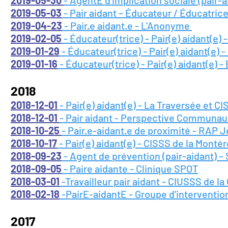
2019-05-30
- AgentE d’implication sociale (pair-a
2019-05-03
- Pair aidant – Éducateur / Éducatric
2019-04-23
- Pair.e aidant.e - L'Anonyme
2019-02-05
- Éducateur(trice) - Pair(e) aidant(e) 
2019-01-29
- Éducateur(trice) - Pair(e) aidant(e
2019-01-16
- Éducateur(trice) - Pair(e) aidant(e) -
2018
2018-12-01
- Pair(e) aidant(e) - La Traversée et 
2018-12-01
- Pair aidant - Perspective Communau
2018-10-25
- Pair.e-aidant.e de proximité - RAP
2018-10-17
- Pair(e) aidant(e) - CISSS de la Mont
2018-09-23
- Agent de prévention (pair-aidant) –
2018-09-05
- Paire aidante - Clinique SPOT
2018-03-01
-Travailleur pair aidant - CIUSSS de la
2018-02-18
-PairE-aidantE - Groupe d'intervention 
2017