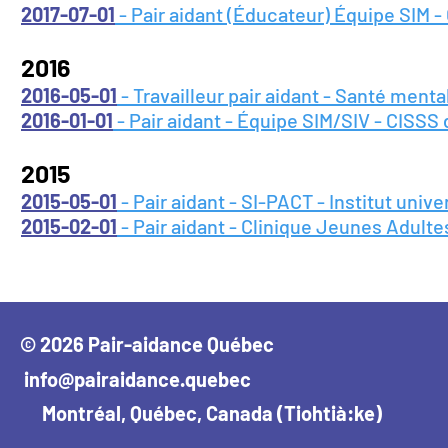
2017-07-01
- Pair aidant (Éducateur) Équipe SIM 
2016
2016-05-01
- Travailleur pair aidant - Santé men
2016-01-01
- Pair aidant - Équipe SIM/SIV - CISSS
2015
2015-05-01
- Pair aidant - SI-PACT - Institut univ
2015-02-01
- Pair aidant - Clinique Jeunes Adul
© 2026 Pair-aidance Québec
info@pairaidance.quebec
Montréal, Québec, Canada (Tiohtià:ke)