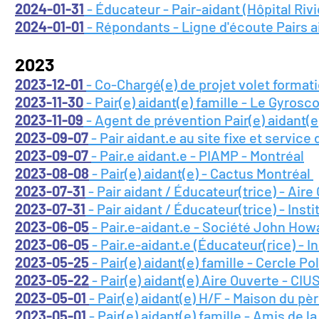
2024-01-31
- Éducateur - Pair-aidant (Hôpital Ri
2024-01-01
- Répondants - Ligne d'écoute Pairs 
2023
2023-12-01
- Co-Chargé(e) de projet volet format
2023-11-30
- Pair(e) aidant(e) famille - Le Gyro
2023-11-09
- Agent de prévention Pair(e) aidant(e
2023-09-07
- Pair aidant.e au site fixe et servi
2023-09-07
- Pair.e aidant.e - PIAMP - Montréal
2023-08-08
- Pair(e) aidant(e) - Cactus Montréal
2023-07-31
- Pair aidant / Éducateur(trice) - Air
2023-07-31
- Pair aidant / Éducateur(trice) - Inst
2023-06-05
- Pair.e-aidant.e - Société John Howa
2023-06-05
- Pair.e-aidant.e (Éducateur(rice) - I
2023-05-25
- Pair(e) aidant(e) famille - Cercle Po
2023-05-22
- Pair(e) aidant(e) Aire Ouverte - CI
2023-05-01
- Pair(e) aidant(e) H/F - Maison du p
2023-05-01
- Pair(e) aidant(e) famille - Amis de 