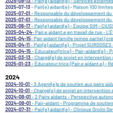
2025-09-13
- Pair(e) aidant(e) - Services extern
2025-07-13
- Pair(e) aidant(e) - Maison 100 limites
2025-07-01
- Responsable du développement du 
2025-07-01
- Responsable du développement du p
2025-06-17
- Pair(e) aidant(e) - Équipe SIM - CIUS
2025-04-24
- Pair.e aidant.e en travail de rue - L
2025-04-15
- Pair aidant famille temps partiel (c
2025-04-11
- Pair(e) aidant(e) - Projet SURDOSES 
2025-04-15
- Éducateur(trice) - Pair-aidant(e) -
2025-03-13
- Chargé(e) de projet en intervention
2025-01-23
- Éducateur.trice (Pair.e aidant.e) 
2024
2024-10-01
- 3 Agent(e)s de soutien aux pairs ai
2024-10-01
- Chargé(e) de projet en intervention 
2024-08-01
- 2 Pairs aidants - Perspective auto
2024-08-01
- Pair-aidant - Programme de soutien 
2024-07-31
- Pair(e) aidant(e) - Clinique
Droits De