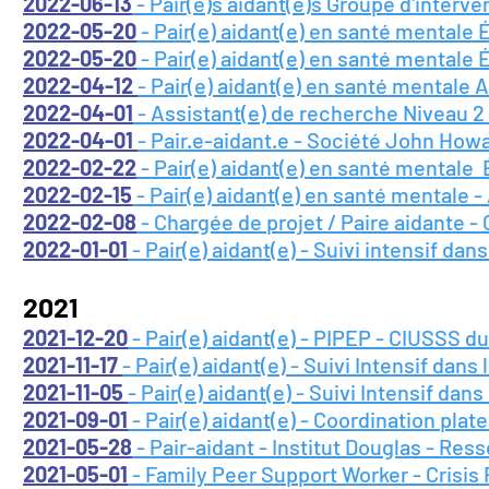
2022-06-13
- Pair(e)s aidant(e)s Groupe d'interve
2022-05-20
- Pair(e) aidant(e) en santé mentale 
2022-05-20
- Pair(e) aidant(e) en santé mentale 
2022-04-12
- Pair(e) aidant(e) en santé mentale 
2022-04-01
- Assistant(e) de recherche Niveau 2 
2022-04-01
- Pair.e-aidant.e - Société John Howa
2022-02-22
- Pair(e) aidant(e) en santé mentale 
2022-02-15
- Pair(e) aidant(e) en santé mentale -
2022-02-08
- Chargée de projet / Paire aidante -
2022-01-01
- Pair(e) aidant(e) - Suivi intensif dans
2021
2021-12-20
- Pair(e) aidant(e) - PIPEP - CIUSSS d
2021-11-17
- Pair(e) aidant(e) - Suivi Intensif dan
2021-11-05
- Pair(e) aidant(e) - Suivi Intensif dans
2021-09-01
- Pair(e) aidant(e) - Coordination plat
2021-05-28
- Pair-aidant - Institut Douglas - Res
2021-05-01
- Family Peer Support Worker - Crisi