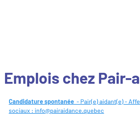
La référence en pair-a
Emplois chez Pair-
Candidature spontanée
- Pair(e) aidant(e) - Af
sociaux :
info@pairaidance.quebec